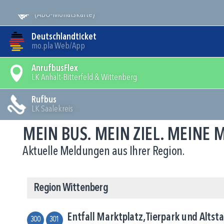
Mein Bus
(ABO-Monatskarte)
Deutschlandticket
mo.pla Web/App
AnrufbusFlex
LK Anhalt-Bitterfeld & Wittenberg
Rufbus
LK Saalekreis
MEIN BUS. MEIN ZIEL. MEINE
Aktuelle Meldungen aus Ihrer Region.
Region Wittenberg
Entfall Marktplatz, Tierpark und Alt
300
301