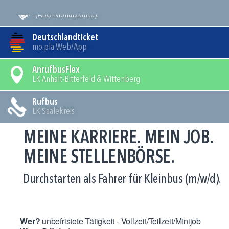
Mein Bus
(ABO-Monatskarte)
Deutschlandticket
mo.pla Web/App
AnrufbusFlex
LK Anhalt-Bitterfeld & Wittenberg
Rufbus
LK Saalekreis
MEINE KARRIERE. MEIN JOB.
MEINE STELLENBÖRSE.
Durchstarten als Fahrer für Kleinbus (m/w/d).
Wer?
unbefristete Tätigkeit - Vollzeit/Teilzeit/Minijob