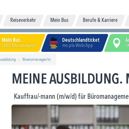
Reiseverkehr
Mein Bus
Berufe & Karriere
Mein Bus
Deutschlandticket
A
(ABO-Monatskarte)
mo.pla Web/App
LK
usbildung
Bueromanager/in
MEINE AUSBILDUNG. 
Kauffrau/-mann (m/w/d) für Büromanagemen