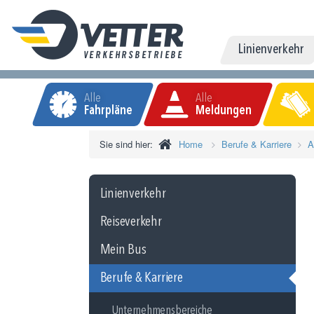
Linienverkehr
Alle
Alle
Fahrpläne
Meldungen
Sie sind hier:
Home
Berufe & Karriere
A
Linienverkehr
Reiseverkehr
Mein Bus
Berufe & Karriere
Unternehmensbereiche