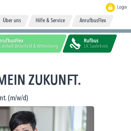
Login
Über uns
Hilfe & Service
AnrufbusFlex
nrufbusFlex
Rufbus
 Anhalt-Bitterfeld & Wittenberg
LK Saalekreis
MEIN ZUKUNFT.
t. (m/w/d)