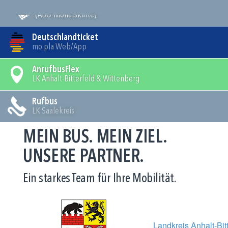
Mein Bus
(ABO-Monatskarte)
Deutschlandticket
mo.pla Web/App
AnrufbusFlex
LK Anhalt-Bitterfeld & Wittenberg
Rufbus
LK Saalekreis
MEIN BUS. MEIN ZIEL.
UNSERE PARTNER.
Ein starkes Team für Ihre Mobilität.
Landkreis Anhalt-Bitt