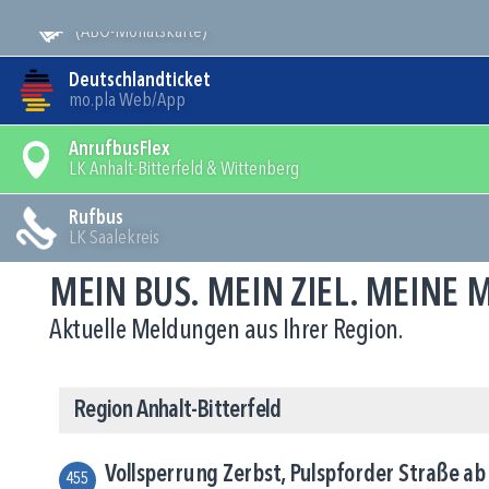
Mein Bus
(ABO-Monatskarte)
Deutschlandticket
mo.pla Web/App
AnrufbusFlex
LK Anhalt-Bitterfeld & Wittenberg
Rufbus
LK Saalekreis
MEIN BUS. MEIN ZIEL. MEINE
Aktuelle Meldungen aus Ihrer Region.
Region Anhalt-Bitterfeld
Vollsperrung Zerbst, Pulspforder Straße a
455