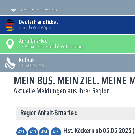
Mein Bus
(ABO-Monatskarte)
Deutschlandticket
mo.pla Web/App
AnrufbusFlex
LK Anhalt-Bitterfeld & Wittenberg
Rufbus
LK Saalekreis
MEIN BUS. MEIN ZIEL. MEINE
Aktuelle Meldungen aus Ihrer Region.
Region Anhalt-Bitterfeld
Hst. Köckern ab 05.05.2025 (
431
433
434
435