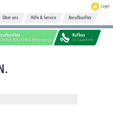
Login
Über uns
Hilfe & Service
AnrufbusFlex
nrufbusFlex
Rufbus
 Anhalt-Bitterfeld & Wittenberg
LK Saalekreis
N.