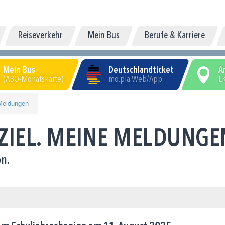
Reiseverkehr
Mein Bus
Berufe & Karriere
Mein Bus
Deutschlandticket
A
(ABO-Monatskarte)
mo.pla Web/App
LK
Meldungen
 ZIEL. MEINE MELDUNGE
n.