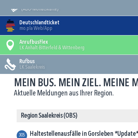
Mein Bus
(ABO-Monatskarte)
Deutschlandticket
mo.pla Web/App
AnrufbusFlex
LK Anhalt-Bitterfeld & Wittenberg
Rufbus
LK Saalekreis
MEIN BUS. MEIN ZIEL. MEINE
Aktuelle Meldungen aus Ihrer Region.
Region Saalekreis (OBS)
Haltestellenausfälle in Gorsleben *Update
305