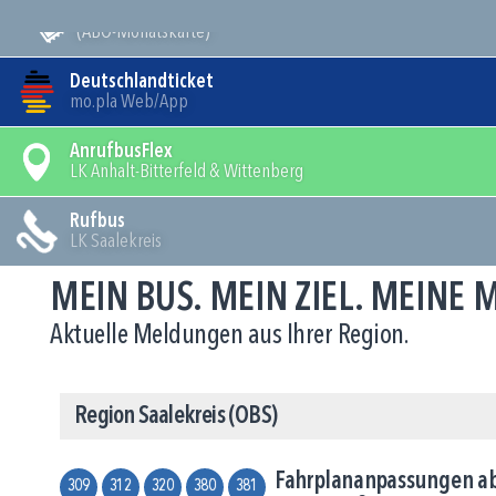
Mein Bus
(ABO-Monatskarte)
Deutschlandticket
mo.pla Web/App
AnrufbusFlex
LK Anhalt-Bitterfeld & Wittenberg
Rufbus
LK Saalekreis
MEIN BUS. MEIN ZIEL. MEINE
Aktuelle Meldungen aus Ihrer Region.
Region Saalekreis (OBS)
Fahrplananpassungen ab
309
312
320
380
381