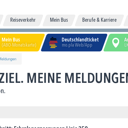
Reiseverkehr
Mein Bus
Berufe & Karriere
Mein Bus
Deutschlandticket
A
(ABO-Monatskarte)
mo.pla Web/App
LK
Meldungen
 ZIEL. MEINE MELDUNGE
n.