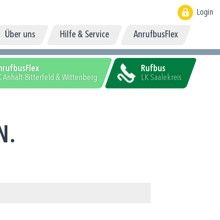
Login
Über uns
Hilfe & Service
AnrufbusFlex
nrufbusFlex
Rufbus
 Anhalt-Bitterfeld & Wittenberg
LK Saalekreis
N.