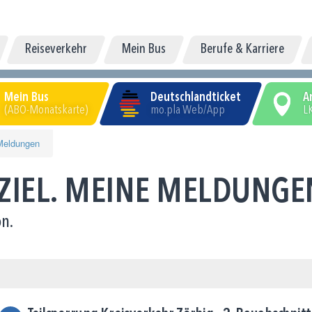
Reiseverkehr
Mein Bus
Berufe & Karriere
Mein Bus
Deutschlandticket
A
(ABO-Monatskarte)
mo.pla Web/App
LK
Meldungen
 ZIEL. MEINE MELDUNGE
n.