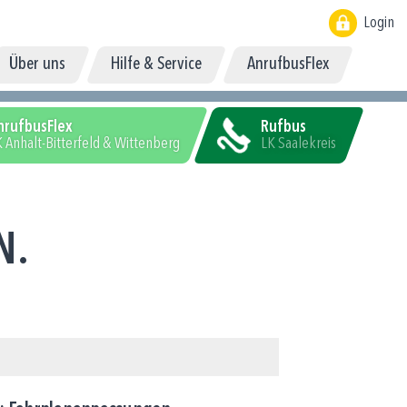
Login
Über uns
Hilfe & Service
AnrufbusFlex
nrufbusFlex
Rufbus
 Anhalt-Bitterfeld & Wittenberg
LK Saalekreis
N.