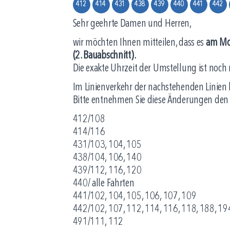
412
414
431
438
439
440
441
442
Sehr geehrte Damen und Herren,
wir möchten Ihnen mitteilen, dass es
am Mon
(2. Bauabschnitt).
Die exakte Uhrzeit der Umstellung ist noch 
Im Linienverkehr der nachstehenden Linien
Bitte entnehmen Sie diese Änderungen de
412/108
414/116
431/103, 104, 105
438/104, 106, 140
439/112, 116, 120
440/ alle Fahrten
441/102, 104, 105, 106, 107, 109
442/102, 107, 112, 114, 116, 118, 188, 19
491/111, 112