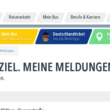
Reiseverkehr
Mein Bus
Berufe & Karriere
Mein Bus
Deutschlandticket
A
(ABO-Monatskarte)
mo.pla Web/App
LK
Meldungen
 ZIEL. MEINE MELDUNGE
n.