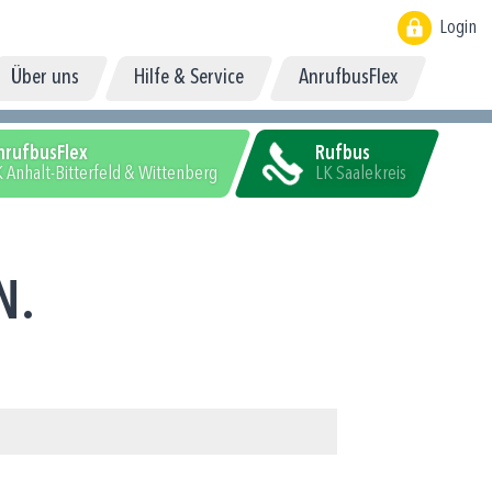
Login
Über uns
Hilfe & Service
AnrufbusFlex
nrufbusFlex
Rufbus
 Anhalt-Bitterfeld & Wittenberg
LK Saalekreis
N.