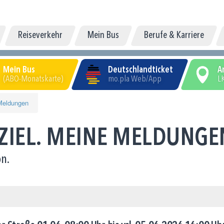
Reiseverkehr
Mein Bus
Berufe & Karriere
Mein Bus
Deutschlandticket
A
(ABO-Monatskarte)
mo.pla Web/App
LK
Meldungen
 ZIEL. MEINE MELDUNGE
n.