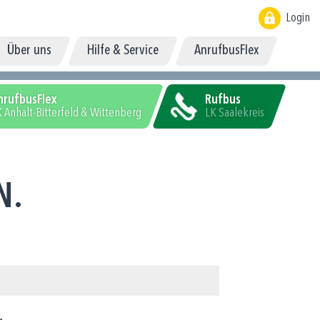
Login
Über uns
Hilfe & Service
AnrufbusFlex
nrufbusFlex
Rufbus
 Anhalt-Bitterfeld & Wittenberg
LK Saalekreis
N.