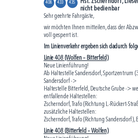
Hst. Zscherndorf, Liese
408
433
435
nicht bedienbar
Sehr geehrte Fahrgäste,
wir möchten Ihnen mitteilen, dass der Abzwe
voll gesperrt ist.
Im Linienverkehr ergeben sich dadurch fo
Linie 408 (Wolfen – Bitterfeld)
Neue Linienführung!
Ab Haltestelle Sandersdorf, Sportzentrum (3
Sandersdorf ->
Haltestelle Bitterfeld, Deutsche Grube -> we
entfallende Haltestellen:
Zscherndorf, Trafo (Richtung L.-Rückert-Straß
zusätzliche Haltestellen:
Zscherndorf, Trafo (Richtung Sandersdorf), 
Linie 408 (Bitterfeld – Wolfen)