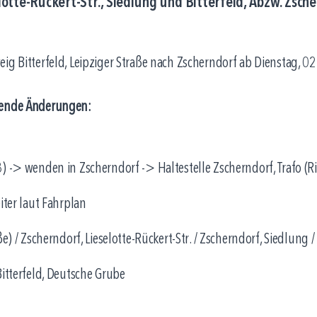
lotte-Rückert-Str., Siedlung und Bitterfeld, Abzw. Zsc
ig Bitterfeld, Leipziger Straße nach Zscherndorf ab Dienstag, 0
lgende Änderungen:
) -> wenden in Zscherndorf -> Haltestelle Zscherndorf, Trafo (
iter laut Fahrplan
e) / Zscherndorf, Lieselotte-Rückert-Str. / Zscherndorf, Siedlung /
Bitterfeld, Deutsche Grube