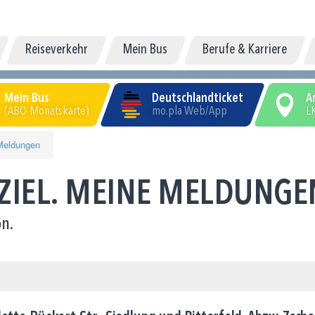
Reiseverkehr
Mein Bus
Berufe & Karriere
Mein Bus
Deutschlandticket
A
(ABO-Monatskarte)
mo.pla Web/App
LK
Meldungen
 ZIEL. MEINE MELDUNGE
n.