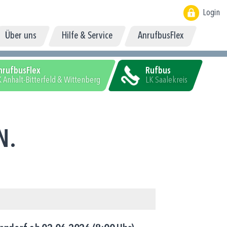
Login
Über uns
Hilfe & Service
AnrufbusFlex
nrufbusFlex
Rufbus
 Anhalt-Bitterfeld & Wittenberg
LK Saalekreis
N.