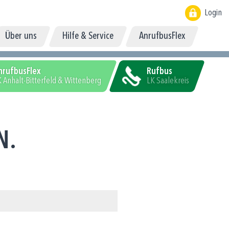
Login
Über uns
Hilfe & Service
AnrufbusFlex
nrufbusFlex
Rufbus
 Anhalt-Bitterfeld & Wittenberg
LK Saalekreis
N.