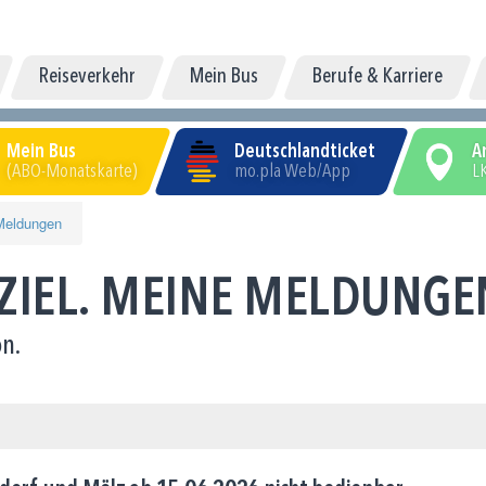
Reiseverkehr
Mein Bus
Berufe & Karriere
Mein Bus
Deutschlandticket
A
(ABO-Monatskarte)
mo.pla Web/App
LK
Meldungen
 ZIEL. MEINE MELDUNGE
n.