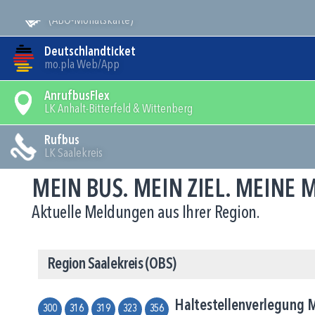
Mein Bus
(ABO-Monatskarte)
Deutschlandticket
mo.pla Web/App
AnrufbusFlex
LK Anhalt-Bitterfeld & Wittenberg
Rufbus
LK Saalekreis
MEIN BUS. MEIN ZIEL. MEINE
Aktuelle Meldungen aus Ihrer Region.
Region Saalekreis (OBS)
Haltestellenverlegung 
300
316
319
323
356