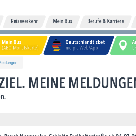
Reiseverkehr
Mein Bus
Berufe & Karriere
Mein Bus
Deutschlandticket
A
(ABO-Monatskarte)
mo.pla Web/App
LK
Meldungen
 ZIEL. MEINE MELDUNGE
n.