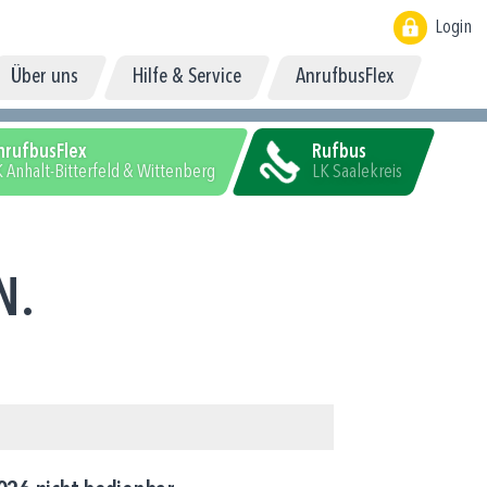
Login
Über uns
Hilfe & Service
AnrufbusFlex
nrufbusFlex
Rufbus
 Anhalt-Bitterfeld & Wittenberg
LK Saalekreis
N.