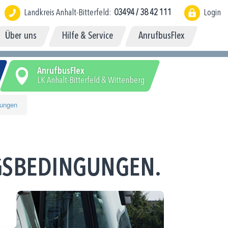
Landkreis Anhalt-Bitterfeld:
03494 / 38 42 111
Login
Über uns
Hilfe & Service
AnrufbusFlex
AnrufbusFlex
LK Anhalt-Bitterfeld & Wittenberg
gungen
GSBEDINGUNGEN.