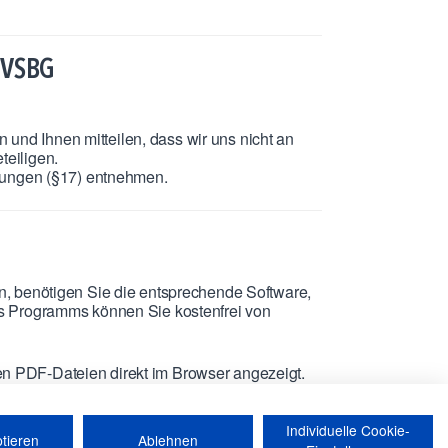
 VSBG
 und Ihnen mitteilen, dass wir uns nicht an
teiligen.
gungen (§17) entnehmen.
 benötigen Sie die entsprechende Software,
ses Programms können Sie kostenfrei von
den PDF-Dateien direkt im Browser angezeigt.
uf der Festplatte gespeichert.
Individuelle Cookie-
ptieren
Ablehnen