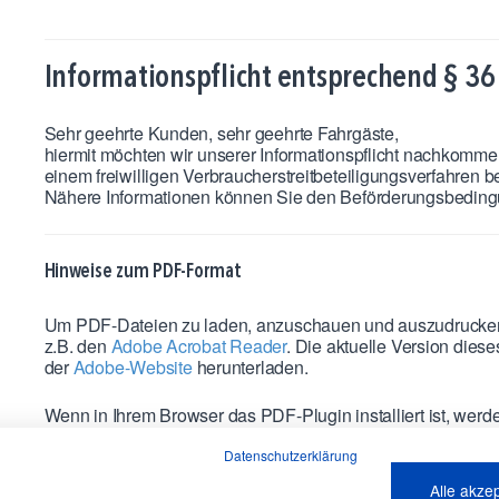
Informationspflicht entsprechend § 36
Sehr geehrte Kunden, sehr geehrte Fahrgäste,
hiermit möchten wir unserer Informationspflicht nachkommen
einem freiwilligen Verbraucherstreitbeteiligungsverfahren be
Nähere Informationen können Sie den Beförderungsbedin
Hinweise zum PDF-Format
Um PDF-Dateien zu laden, anzuschauen und auszudrucken,
z.B. den
Adobe Acrobat Reader
. Die aktuelle Version die
der
Adobe-Website
herunterladen.
Wenn in Ihrem Browser das PDF-Plugin installiert ist, wer
Sollte das Plugin nicht installiert sein, wird die PDF-Datei a
Datenschutzerklärung
Alle akze