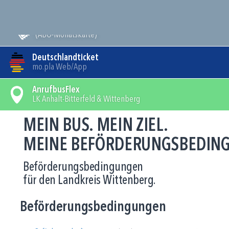
Meldungen
Mein Bus
(ABO-Monatskarte)
Deutschlandticket
mo.pla Web/App
AnrufbusFlex
LK Anhalt-Bitterfeld & Wittenberg
MEIN BUS. MEIN ZIEL.
MEINE BEFÖRDERUNGSBEDIN
Beförderungsbedingungen
für den Landkreis Wittenberg.
Beförderungsbedingungen