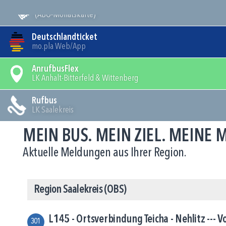
Mein Bus
(ABO-Monatskarte)
Deutschlandticket
mo.pla Web/App
AnrufbusFlex
LK Anhalt-Bitterfeld & Wittenberg
Rufbus
LK Saalekreis
MEIN BUS. MEIN ZIEL. MEINE
Aktuelle Meldungen aus Ihrer Region.
Region Saalekreis (OBS)
L145 - Ortsverbindung Teicha - Nehlitz --- V
301