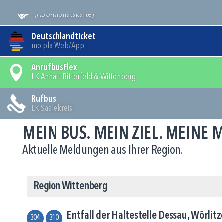
Mein Bus
(ABO-Monatskarte)
Deutschlandticket
mo.pla Web/App
AnrufbusFlex
LK Anhalt-Bitterfeld & Wittenberg
Rufbus
LK Saalekreis
MEIN BUS. MEIN ZIEL. MEINE
Aktuelle Meldungen aus Ihrer Region.
Region Wittenberg
Entfall der Haltestelle Dessau, Wörlitz
304
310