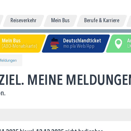
Reiseverkehr
Mein Bus
Berufe & Karriere
Mein Bus
Deutschlandticket
A
(ABO-Monatskarte)
mo.pla Web/App
LK
Meldungen
 ZIEL. MEINE MELDUNGE
n.