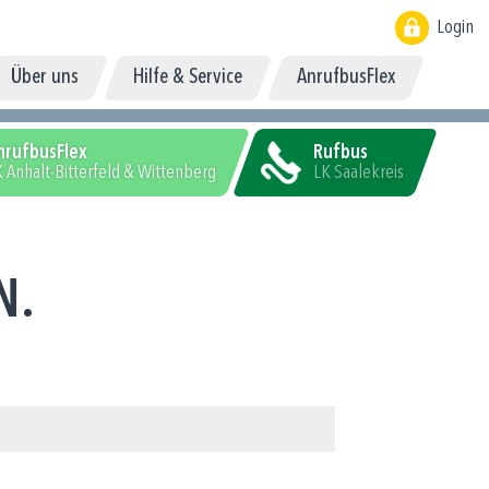
Login
Über uns
Hilfe & Service
AnrufbusFlex
nrufbusFlex
Rufbus
 Anhalt-Bitterfeld & Wittenberg
LK Saalekreis
N.