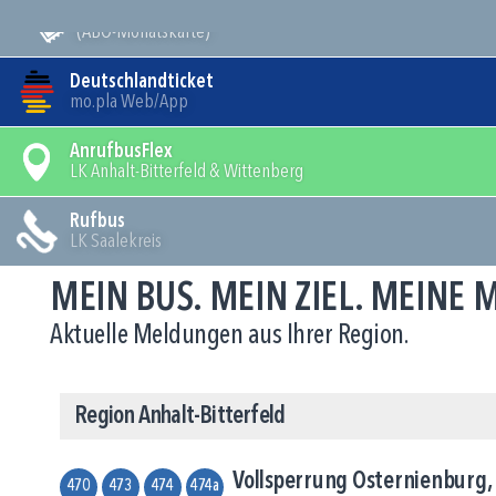
Mein Bus
(ABO-Monatskarte)
Deutschlandticket
mo.pla Web/App
AnrufbusFlex
LK Anhalt-Bitterfeld & Wittenberg
Rufbus
LK Saalekreis
MEIN BUS. MEIN ZIEL. MEINE
Aktuelle Meldungen aus Ihrer Region.
Region Anhalt-Bitterfeld
Vollsperrung Osternienburg, 
470
473
474
474a