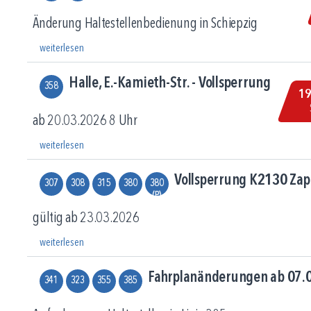
Änderung Haltestellenbedienung in Schiepzig
weiterlesen
Halle, E.-Kamieth-Str. - Vollsperrung
358
19
ab 20.03.2026 8 Uhr
weiterlesen
Vollsperrung K2130 Zap
307
308
315
380
380
(P)
gültig ab 23.03.2026
weiterlesen
Fahrplanänderungen ab 07.
341
323
355
385