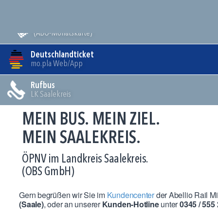
Meldungen
Mein Bus
(ABO-Monatskarte)
Deutschlandticket
mo.pla Web/App
Rufbus
LK Saalekreis
MEIN BUS. MEIN ZIEL.
MEIN SAALEKREIS.
ÖPNV im Landkreis Saalekreis.
(OBS GmbH)
Gern begrüßen wir Sie im
Kundencenter
der Abellio Rail 
(Saale)
, oder an unserer
Kunden-Hotline
unter
0345 / 555 